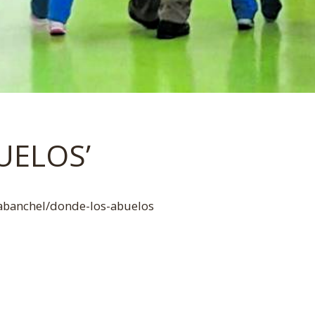
UELOS’
abanchel/donde-los-abuelos